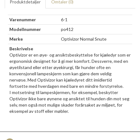
Produktdetaljer
Omtaler (
0
)
Varenummer
6-1
Modellnummer
po412
Merke
Optivizor Normal Snute
Beskrivelse
Optivizor er en øye- og ansiktsbeskyttelse for kjæledyr som er
ergonomisk designet for å gi mer komfort. Dessverre, med en
øyetilstand eller etter øyekirurgi, får hunder ofte en
konvensjonell lampeskjerm som kan gjøre dem veldig
nervøse. Med Optivizor kan kjæledyret ditt imidlertid
fortsette med hverdagen med bare en mindre forstyrrelse.
I motsetning til lampeskjermen, for eksempel, beskytter
Optivizor ikke bare øynene og ansiktet til hunden din mot seg
selv, men også mot mulige skader forårsaket av miljøet, for
eksempel av stoff eller møbler.